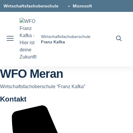
Weiter zum Inhalt
Zum Navigationsmenü gehen
Zur Fußzeile springen
Wirtschaftsfachoberschule
Microsoft
"Franz Kafka" - Meran
365
DEU
DIGITALES
ITA
Wirtschaftsfachoberschule
REGISTER
Franz Kafka
WFO Meran
Wirtschaftsfachoberschule “Franz Kafka”
Kontakt