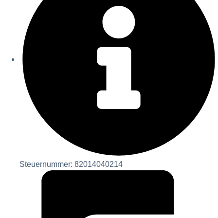
Steuernummer: 82014040214