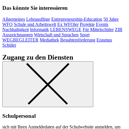
Das könnte Sie interessieren
Allgemeines
Lehrausflüge
Entrepreneurship-Education
50 Jahre
WFO
Schule und Arbeitswelt
Ex WFOler
Projekte
Events
Nachhaltigkeit
Informatik
LEBENSWEGE
Für Mittelschüler
ZIB
Auszeichnungen
Wirtschaft und Sprachen
Sport
WEGBEGLEITER
Mediathek
Begabtenförderung
Erasmus
Schüler
Zugang zu den Diensten
Schulpersonal
sich mit Ihren Anmeldedaten auf der Schulwebsite anmelden, um