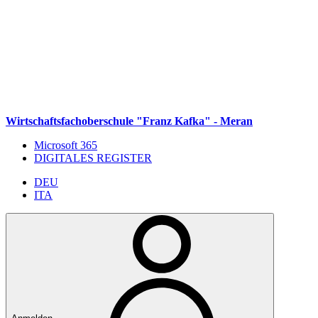
Weiter zum Inhalt
Zum Navigationsmenü gehen
Zur Fußzeile springen
Wirtschaftsfachoberschule "Franz Kafka" - Meran
Microsoft 365
DIGITALES REGISTER
DEU
ITA