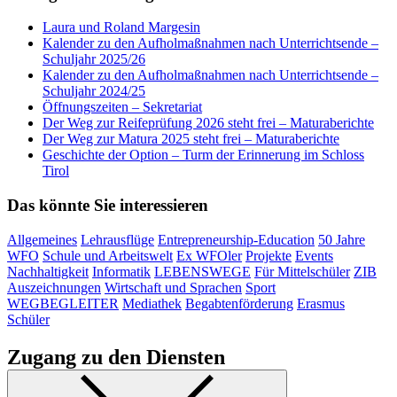
Laura und Roland Margesin
Kalender zu den Aufholmaßnahmen nach Unterrichtsende –
Schuljahr 2025/26
Kalender zu den Aufholmaßnahmen nach Unterrichtsende –
Schuljahr 2024/25
Öffnungszeiten – Sekretariat
Der Weg zur Reifeprüfung 2026 steht frei – Maturaberichte
Der Weg zur Matura 2025 steht frei – Maturaberichte
Geschichte der Option – Turm der Erinnerung im Schloss
Tirol
Das könnte Sie interessieren
Allgemeines
Lehrausflüge
Entrepreneurship-Education
50 Jahre
WFO
Schule und Arbeitswelt
Ex WFOler
Projekte
Events
Nachhaltigkeit
Informatik
LEBENSWEGE
Für Mittelschüler
ZIB
Auszeichnungen
Wirtschaft und Sprachen
Sport
WEGBEGLEITER
Mediathek
Begabtenförderung
Erasmus
Schüler
Zugang zu den Diensten