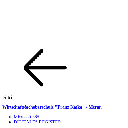
Filtri
Weiter zum Inhalt
Zum Navigationsmenü gehen
Zur Fußzeile springen
Wirtschaftsfachoberschule "Franz Kafka" - Meran
Microsoft 365
DIGITALES REGISTER