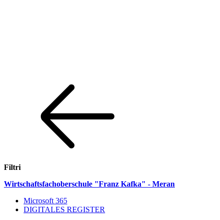
Filtri
Weiter zum Inhalt
Zum Navigationsmenü gehen
Zur Fußzeile springen
Wirtschaftsfachoberschule "Franz Kafka" - Meran
Microsoft 365
DIGITALES REGISTER