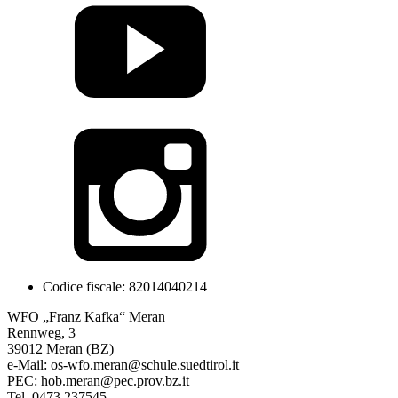
Codice fiscale: 82014040214
WFO „Franz Kafka“ Meran
Rennweg, 3
39012 Meran (BZ)
e-Mail: os-wfo.meran@schule.suedtirol.it
PEC: hob.meran@pec.prov.bz.it
Tel. 0473 237545