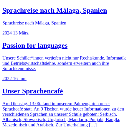
Sprachreise nach Málaga, Spanien
Sprachreise nach Málaga, Spanien
2024
13
März
Passion for languages
Unsere Schüler*innen vertiefen nicht nur Rechtskunde, Informatik
und Betriebswirtschaftslehre, sondern erweitern auch ihre
Sprachkenntnisse.
2022
16
Juni
Unser Sprachencafé
Am Dienstag, 13.06. fand in unserem Palmengarten unser
Sprachcafé statt. An 9 Tischen wurde heuer Informationen zu den
verschiedenen Sprachen an unserer Schule geboten: Serbisch,
Albanisch, Slowakisch, Ungarisch, Mandarin, Punjabi, Bangla,
Mazedonisch und Arabisch. Zur Unterhaltung […]