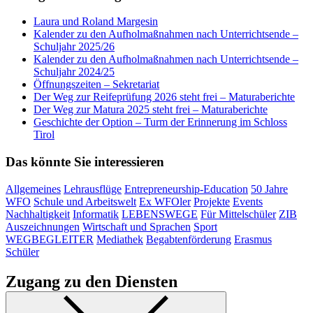
Laura und Roland Margesin
Kalender zu den Aufholmaßnahmen nach Unterrichtsende –
Schuljahr 2025/26
Kalender zu den Aufholmaßnahmen nach Unterrichtsende –
Schuljahr 2024/25
Öffnungszeiten – Sekretariat
Der Weg zur Reifeprüfung 2026 steht frei – Maturaberichte
Der Weg zur Matura 2025 steht frei – Maturaberichte
Geschichte der Option – Turm der Erinnerung im Schloss
Tirol
Das könnte Sie interessieren
Allgemeines
Lehrausflüge
Entrepreneurship-Education
50 Jahre
WFO
Schule und Arbeitswelt
Ex WFOler
Projekte
Events
Nachhaltigkeit
Informatik
LEBENSWEGE
Für Mittelschüler
ZIB
Auszeichnungen
Wirtschaft und Sprachen
Sport
WEGBEGLEITER
Mediathek
Begabtenförderung
Erasmus
Schüler
Zugang zu den Diensten