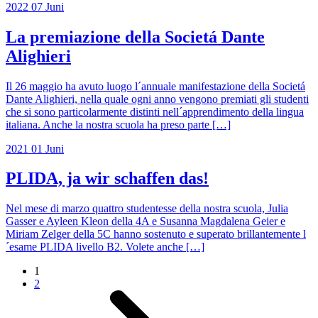
2022
07
Juni
La premiazione della Societá Dante
Alighieri
Il 26 maggio ha avuto luogo l´annuale manifestazione della Societá
Dante Alighieri, nella quale ogni anno vengono premiati gli studenti
che si sono particolarmente distinti nell´apprendimento della lingua
italiana. Anche la nostra scuola ha preso parte […]
2021
01
Juni
PLIDA, ja wir schaffen das!
Nel mese di marzo quattro studentesse della nostra scuola, Julia
Gasser e Ayleen Kleon della 4A e Susanna Magdalena Geier e
Miriam Zelger della 5C hanno sostenuto e superato brillantemente l
´esame PLIDA livello B2. Volete anche […]
1
2
Pagina successiva