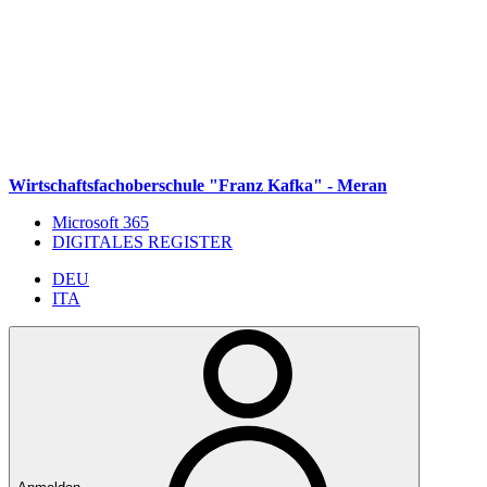
Weiter zum Inhalt
Zum Navigationsmenü gehen
Zur Fußzeile springen
Wirtschaftsfachoberschule "Franz Kafka" - Meran
Microsoft 365
DIGITALES REGISTER
DEU
ITA