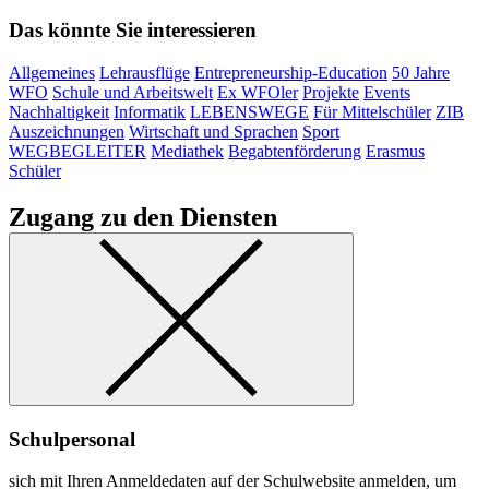
Das könnte Sie interessieren
Allgemeines
Lehrausflüge
Entrepreneurship-Education
50 Jahre
WFO
Schule und Arbeitswelt
Ex WFOler
Projekte
Events
Nachhaltigkeit
Informatik
LEBENSWEGE
Für Mittelschüler
ZIB
Auszeichnungen
Wirtschaft und Sprachen
Sport
WEGBEGLEITER
Mediathek
Begabtenförderung
Erasmus
Schüler
Zugang zu den Diensten
Schulpersonal
sich mit Ihren Anmeldedaten auf der Schulwebsite anmelden, um