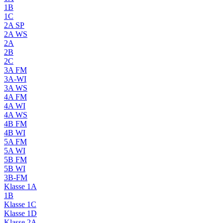
1B
1C
2A SP
2A WS
2A
2B
2C
3A FM
3A-WI
3A WS
4A FM
4A WI
4A WS
4B FM
4B WI
5A FM
5A WI
5B FM
5B WI
3B-FM
Klasse 1A
1B
Klasse 1C
Klasse 1D
Klasse 2A