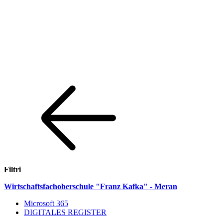
Filtri
Weiter zum Inhalt
Zum Navigationsmenü gehen
Zur Fußzeile springen
Wirtschaftsfachoberschule "Franz Kafka" - Meran
Microsoft 365
DIGITALES REGISTER