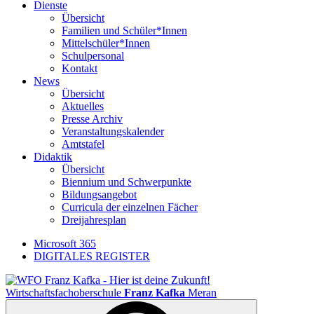
Dienste
Übersicht
Familien und Schüler*Innen
Mittelschüler*Innen
Schulpersonal
Kontakt
News
Übersicht
Aktuelles
Presse Archiv
Veranstaltungskalender
Amtstafel
Didaktik
Übersicht
Biennium und Schwerpunkte
Bildungsangebot
Curricula der einzelnen Fächer
Dreijahresplan
Microsoft 365
DIGITALES REGISTER
Wirtschaftsfachoberschule
Franz Kafka
Meran