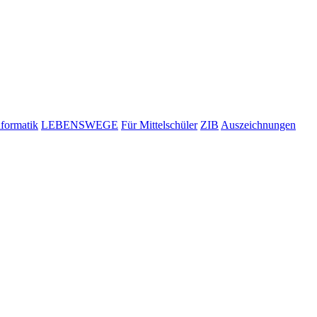
nformatik
LEBENSWEGE
Für Mittelschüler
ZIB
Auszeichnungen