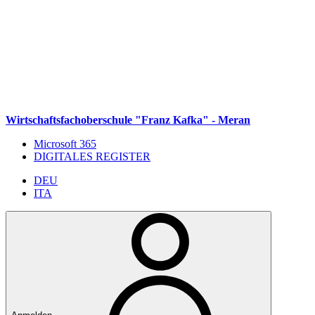
Weiter zum Inhalt
Zum Navigationsmenü gehen
Zur Fußzeile springen
Wirtschaftsfachoberschule "Franz Kafka" - Meran
Microsoft 365
DIGITALES REGISTER
DEU
ITA