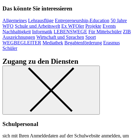
Das könnte Sie interessieren
Allgemeines
Lehrausflüge
Entrepreneurship-Education
50 Jahre
WFO
Schule und Arbeitswelt
Ex WFOler
Projekte
Events
Nachhaltigkeit
Informatik
LEBENSWEGE
Für Mittelschüler
ZIB
Auszeichnungen
Wirtschaft und Sprachen
Sport
WEGBEGLEITER
Mediathek
Begabtenförderung
Erasmus
Schüler
Zugang zu den Diensten
Schulpersonal
sich mit Ihren Anmeldedaten auf der Schulwebsite anmelden, um