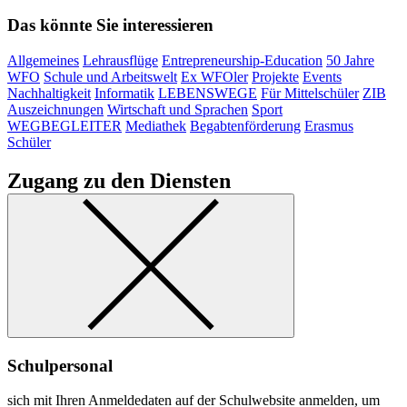
Das könnte Sie interessieren
Allgemeines
Lehrausflüge
Entrepreneurship-Education
50 Jahre
WFO
Schule und Arbeitswelt
Ex WFOler
Projekte
Events
Nachhaltigkeit
Informatik
LEBENSWEGE
Für Mittelschüler
ZIB
Auszeichnungen
Wirtschaft und Sprachen
Sport
WEGBEGLEITER
Mediathek
Begabtenförderung
Erasmus
Schüler
Zugang zu den Diensten
Schulpersonal
sich mit Ihren Anmeldedaten auf der Schulwebsite anmelden, um