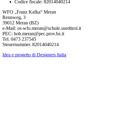
Codice fiscale: 82014040214
WFO „Franz Kafka“ Meran
Rennweg, 3
39012 Meran (BZ)
e-Mail: os-wfo.meran@schule.suedtirol.it
PEC: hob.meran@pec.prov.bz.it
Tel. 0473 237545
Steuernummer. 82014040214
Idea e progetto di Designers Italia