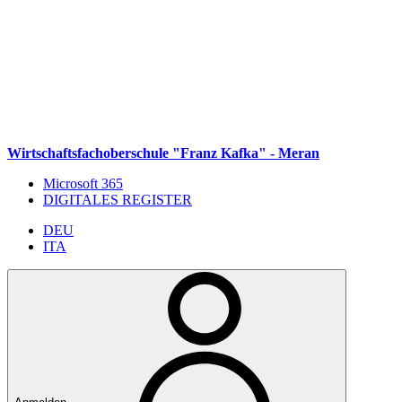
Weiter zum Inhalt
Zum Navigationsmenü gehen
Zur Fußzeile springen
Wirtschaftsfachoberschule "Franz Kafka" - Meran
Microsoft 365
DIGITALES REGISTER
DEU
ITA