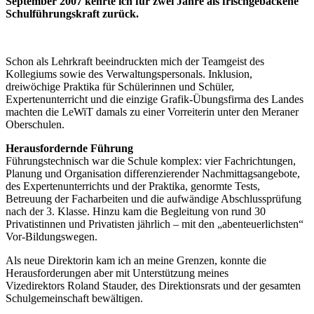
September 2007 kehrte ich für zwei Jahre als frischgebackene
Schulführungskraft zurück.
Schon als Lehrkraft beeindruckten mich der Teamgeist des
Kollegiums sowie des Verwaltungspersonals. Inklusion,
dreiwöchige Praktika für Schülerinnen und Schüler,
Expertenunterricht und die einzige Grafik-Übungsfirma des Landes
machten die LeWiT damals zu einer Vorreiterin unter den Meraner
Oberschulen.
Herausfordernde Führung
Führungstechnisch war die Schule komplex: vier Fachrichtungen,
Planung und Organisation differenzierender Nachmittagsangebote,
des Expertenunterrichts und der Praktika, genormte Tests,
Betreuung der Facharbeiten und die aufwändige Abschlussprüfung
nach der 3. Klasse. Hinzu kam die Begleitung von rund 30
Privatistinnen und Privatisten jährlich – mit den „abenteuerlichsten“
Vor-Bildungswegen.
Als neue Direktorin kam ich an meine Grenzen, konnte die
Herausforderungen aber mit Unterstützung meines
Vizedirektors Roland Stauder, des Direktionsrats und der gesamten
Schulgemeinschaft bewältigen.