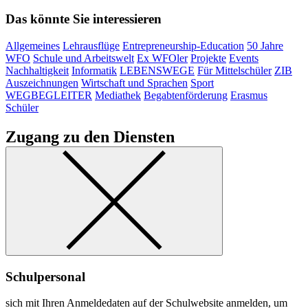
Das könnte Sie interessieren
Allgemeines
Lehrausflüge
Entrepreneurship-Education
50 Jahre
WFO
Schule und Arbeitswelt
Ex WFOler
Projekte
Events
Nachhaltigkeit
Informatik
LEBENSWEGE
Für Mittelschüler
ZIB
Auszeichnungen
Wirtschaft und Sprachen
Sport
WEGBEGLEITER
Mediathek
Begabtenförderung
Erasmus
Schüler
Zugang zu den Diensten
Schulpersonal
sich mit Ihren Anmeldedaten auf der Schulwebsite anmelden, um