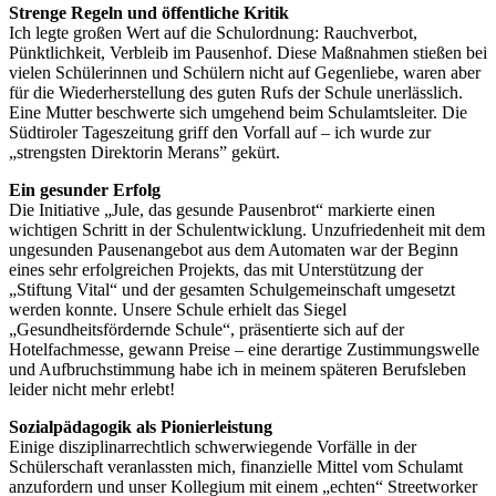
Strenge Regeln und öffentliche Kritik
Ich legte großen Wert auf die Schulordnung: Rauchverbot,
Pünktlichkeit, Verbleib im Pausenhof. Diese Maßnahmen stießen bei
vielen Schülerinnen und Schülern nicht auf Gegenliebe, waren aber
für die Wiederherstellung des guten Rufs der Schule unerlässlich.
Eine Mutter beschwerte sich umgehend beim Schulamtsleiter. Die
Südtiroler Tageszeitung griff den Vorfall auf – ich wurde zur
„strengsten Direktorin Merans” gekürt.
Ein gesunder Erfolg
Die Initiative „Jule, das gesunde Pausenbrot“ markierte einen
wichtigen Schritt in der Schulentwicklung. Unzufriedenheit mit dem
ungesunden Pausenangebot aus dem Automaten war der Beginn
eines sehr erfolgreichen Projekts, das mit Unterstützung der
„Stiftung Vital“ und der gesamten Schulgemeinschaft umgesetzt
werden konnte. Unsere Schule erhielt das Siegel
„Gesundheitsfördernde Schule“, präsentierte sich auf der
Hotelfachmesse, gewann Preise – eine derartige Zustimmungswelle
und Aufbruchstimmung habe ich in meinem späteren Berufsleben
leider nicht mehr erlebt!
Sozialpädagogik als Pionierleistung
Einige disziplinarrechtlich schwerwiegende Vorfälle in der
Schülerschaft veranlassten mich, finanzielle Mittel vom Schulamt
anzufordern und unser Kollegium mit einem „echten“ Streetworker