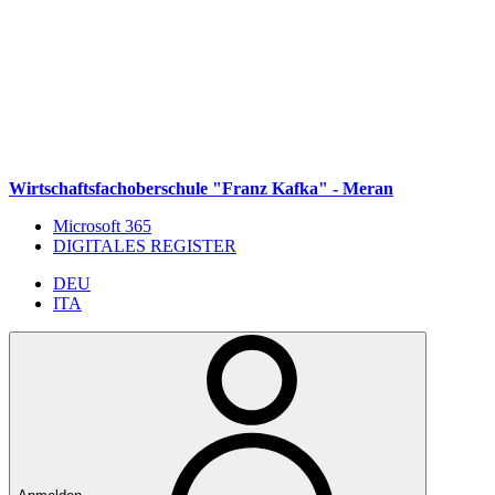
Weiter zum Inhalt
Zum Navigationsmenü gehen
Zur Fußzeile springen
Wirtschaftsfachoberschule "Franz Kafka" - Meran
Microsoft 365
DIGITALES REGISTER
DEU
ITA