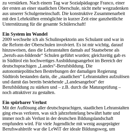
zu verstärken. Nach einem Tag war Sozialpädagoge Franco, einer
der ersten an einer staatlichen Oberschule, nicht mehr wegzudenken
aus unserer Schulgemeinschaft. Die konstruktive Zusammenarbeit
mit den Lehrkräften ermöglichte in kurzer Zeit eine ganzheitliche
Unterstützung für die gesamte Schülerschaft!
Ein System im Wandel
2009 wechselte ich als Schulinspektorin ans Schulamt und war in
die Reform der Oberschulen involviert. Es ist mir wichtig, darauf
hinzuweisen, dass die Lehranstalten damals auf Staatsebene als
„berufs-aus-bildende“ Schulen geführt wurden; gleichzeitig gab es
in Südtirol ein hochwertiges Ausbildungsangebot im Bereich der
deutschsprachigen „Landes“-Berufsbildung. Die
autonomiepolitischen Bestrebungen der damaligen Regierung
Südtirols bestanden darin, die „staatlichen“ Lehranstalten aufzulösen
und damit das bereits bestehende „Landesangebot“ der
Berufsbildung zu stärken und – z.B. durch die Maturaprüfung –
noch attraktiver zu gestalten.
Ein spürbarer Verlust
Mit der Auflösung aller deutschsprachigen, staatlichen Lehranstalten
ging etwas verloren, was sich jahrzehntelang bewährt hatte und
immer noch als Verlust in der deutschen Bildungslandschaft
empfunden wird. Für viele Jugendliche mit wenig ausgeprägter
Berufswahlreife war die LeWiT der ideale Bildungsweg, um