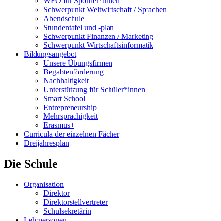
WFO für Sportler*innen
Schwerpunkt Weltwirtschaft / Sprachen
Abendschule
Stundentafel und -plan
Schwerpunkt Finanzen / Marketing
Schwerpunkt Wirtschaftsinformatik
Bildungsangebot
Unsere Übungsfirmen
Begabtenförderung
Nachhaltigkeit
Unterstützung für Schüler*innen
Smart School
Entrepreneurship
Mehrsprachigkeit
Erasmus+
Curricula der einzelnen Fächer
Dreijahresplan
Die Schule
Organisation
Direktor
Direktorstellvertreter
Schulsekretärin
Lehrpersonen