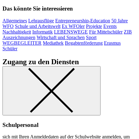
Das könnte Sie interessieren
Allgemeines
Lehrausflüge
Entrepreneurship-Education
50 Jahre
WFO
Schule und Arbeitswelt
Ex WFOler
Projekte
Events
Nachhaltigkeit
Informatik
LEBENSWEGE
Für Mittelschüler
ZIB
Auszeichnungen
Wirtschaft und Sprachen
Sport
WEGBEGLEITER
Mediathek
Begabtenförderung
Erasmus
Schüler
Zugang zu den Diensten
Schulpersonal
sich mit Ihren Anmeldedaten auf der Schulwebsite anmelden, um