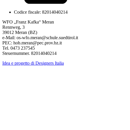
Codice fiscale: 82014040214
WFO „Franz Kafka“ Meran
Rennweg, 3
39012 Meran (BZ)
e-Mail: os-wfo.meran@schule.suedtirol.it
PEC: hob.meran@pec.prov.bz.it
Tel. 0473 237545
Steuernummer. 82014040214
Idea e progetto di Designers Italia