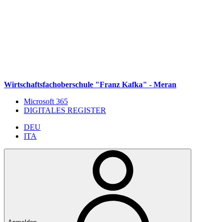
Weiter zum Inhalt
Zum Navigationsmenü gehen
Zur Fußzeile springen
Wirtschaftsfachoberschule "Franz Kafka" - Meran
Microsoft 365
DIGITALES REGISTER
DEU
ITA