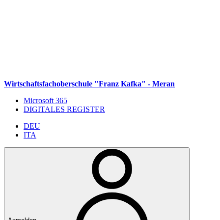
Weiter zum Inhalt
Zum Navigationsmenü gehen
Zur Fußzeile springen
Wirtschaftsfachoberschule "Franz Kafka" - Meran
Microsoft 365
DIGITALES REGISTER
DEU
ITA