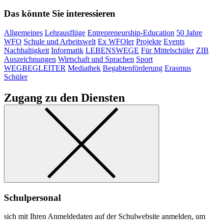
Das könnte Sie interessieren
Allgemeines
Lehrausflüge
Entrepreneurship-Education
50 Jahre
WFO
Schule und Arbeitswelt
Ex WFOler
Projekte
Events
Nachhaltigkeit
Informatik
LEBENSWEGE
Für Mittelschüler
ZIB
Auszeichnungen
Wirtschaft und Sprachen
Sport
WEGBEGLEITER
Mediathek
Begabtenförderung
Erasmus
Schüler
Zugang zu den Diensten
Schulpersonal
sich mit Ihren Anmeldedaten auf der Schulwebsite anmelden, um