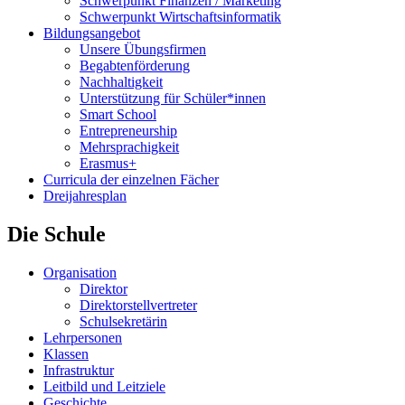
Schwerpunkt Finanzen / Marketing
Schwerpunkt Wirtschaftsinformatik
Bildungsangebot
Unsere Übungsfirmen
Begabtenförderung
Nachhaltigkeit
Unterstützung für Schüler*innen
Smart School
Entrepreneurship
Mehrsprachigkeit
Erasmus+
Curricula der einzelnen Fächer
Dreijahresplan
Die Schule
Organisation
Direktor
Direktorstellvertreter
Schulsekretärin
Lehrpersonen
Klassen
Infrastruktur
Leitbild und Leitziele
Geschichte