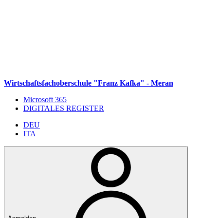
Weiter zum Inhalt
Zum Navigationsmenü gehen
Zur Fußzeile springen
Wirtschaftsfachoberschule "Franz Kafka" - Meran
Microsoft 365
DIGITALES REGISTER
DEU
ITA