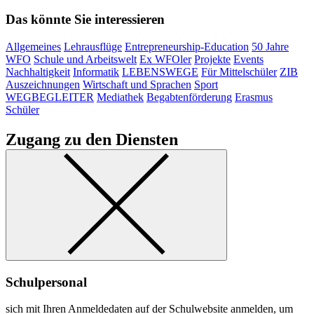
Das könnte Sie interessieren
Allgemeines
Lehrausflüge
Entrepreneurship-Education
50 Jahre
WFO
Schule und Arbeitswelt
Ex WFOler
Projekte
Events
Nachhaltigkeit
Informatik
LEBENSWEGE
Für Mittelschüler
ZIB
Auszeichnungen
Wirtschaft und Sprachen
Sport
WEGBEGLEITER
Mediathek
Begabtenförderung
Erasmus
Schüler
Zugang zu den Diensten
Schulpersonal
sich mit Ihren Anmeldedaten auf der Schulwebsite anmelden, um