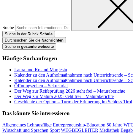
Suche
Suche in der Rubrik
Schule
Durchsuchen Sie die
Nachrichten
Suche in
gesamte webseite
Häufige Suchanfragen
Laura und Roland Margesin
Kalender zu den Aufholmaßnahmen nach Unterrichtsende – Sc
Kalender zu den Aufholmaßnahmen nach Unterrichtsende – Sc
Öffnungszeiten – Sekretariat
Der Weg zur Reifeprüfung 2026 steht frei – Maturaberichte
Der Weg zur Matura 2025 steht frei – Maturaberichte
Geschichte der Option – Turm der Erinnerung im Schloss Tirol
Das könnte Sie interessieren
Allgemeines
Lehrausflüge
Entrepreneurship-Education
50 Jahre WF
Wirtschaft und Sprachen
Sport
WEGBEGLEITER
Mediathek
Begab