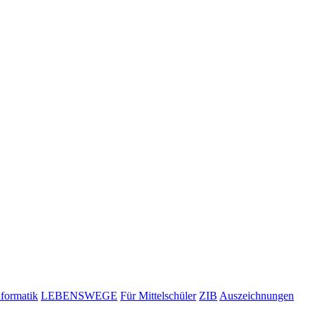
nformatik
LEBENSWEGE
Für Mittelschüler
ZIB
Auszeichnungen