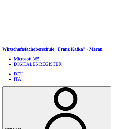
Weiter zum Inhalt
Zum Navigationsmenü gehen
Zur Fußzeile springen
Wirtschaftsfachoberschule "Franz Kafka" - Meran
Microsoft 365
DIGITALES REGISTER
DEU
ITA