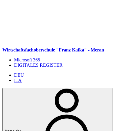
Weiter zum Inhalt
Zum Navigationsmenü gehen
Zur Fußzeile springen
Wirtschaftsfachoberschule "Franz Kafka" - Meran
Microsoft 365
DIGITALES REGISTER
DEU
ITA