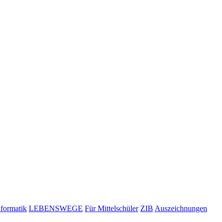
nformatik
LEBENSWEGE
Für Mittelschüler
ZIB
Auszeichnungen