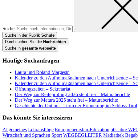
Suche
Suche in der Rubrik
Schule
Durchsuchen Sie die
Nachrichten
Suche in
gesamte webseite
Häufige Suchanfragen
Laura und Roland Margesin
Kalender zu den Aufholmaßnahmen nach Unterrichtsende – Sc
Kalender zu den Aufholmaßnahmen nach Unterrichtsende – Sc
Öffnungszeiten – Sekretariat
Der Weg zur Reifeprüfung 2026 steht frei – Maturaberichte
Der Weg zur Matura 2025 steht frei – Maturaberichte
Geschichte der Option – Turm der Erinnerung im Schloss Tirol
Das könnte Sie interessieren
Allgemeines
Lehrausflüge
Entrepreneurship-Education
50 Jahre WF
Wirtschaft und Sprachen
Sport
WEGBEGLEITER
Mediathek
Begab