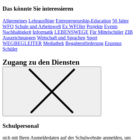
Das könnte Sie interessieren
Allgemeines
Lehrausflüge
Entrepreneurship-Education
50 Jahre
WFO
Schule und Arbeitswelt
Ex WFOler
Projekte
Events
Nachhaltigkeit
Informatik
LEBENSWEGE
Für Mittelschüler
ZIB
Auszeichnungen
Wirtschaft und Sprachen
Sport
WEGBEGLEITER
Mediathek
Begabtenförderung
Erasmus
Schüler
Zugang zu den Diensten
Schulpersonal
sich mit Ihren Anmeldedaten auf der Schulwebsite anmelden, um