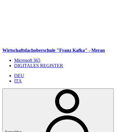
Weiter zum Inhalt
Zum Navigationsmenü gehen
Zur Fußzeile springen
Wirtschaftsfachoberschule "Franz Kafka" - Meran
Microsoft 365
DIGITALES REGISTER
DEU
ITA